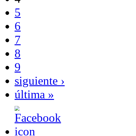
5
6
7
8
9
siguiente ›
última »